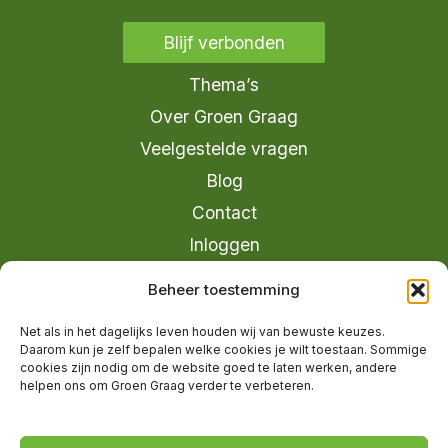
Blijf verbonden
Thema’s
Over Groen Graag
Veelgestelde vragen
Blog
Contact
Inloggen
info@groengraag.nl
Beheer toestemming
KvK 63990962
Net als in het dagelijks leven houden wij van bewuste keuzes.
Ervaringen van leden op Trustpilot
Daarom kun je zelf bepalen welke cookies je wilt toestaan. Sommige
cookies zijn nodig om de website goed te laten werken, andere
helpen ons om Groen Graag verder te verbeteren.
© 2026 Groen Graag - Designed by
V2