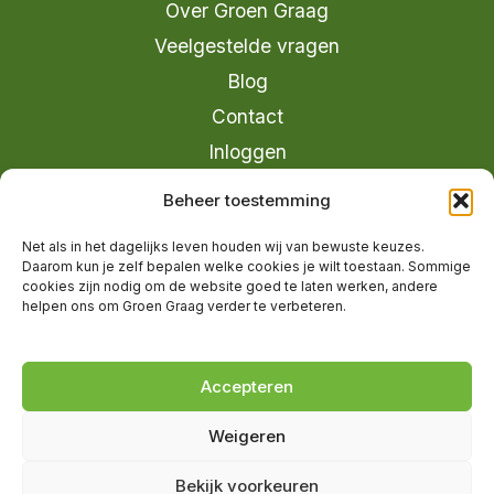
Over Groen Graag
Veelgestelde vragen
Blog
Contact
Inloggen
info@groengraag.nl
Beheer toestemming
KvK 63990962
Net als in het dagelijks leven houden wij van bewuste keuzes.
Ervaringen van leden op Trustpilot
Daarom kun je zelf bepalen welke cookies je wilt toestaan. Sommige
cookies zijn nodig om de website goed te laten werken, andere
helpen ons om Groen Graag verder te verbeteren.
© 2026 Groen Graag - Designed by
V2
Marketing
Accepteren
Weigeren
Groen Graag is onderdeel van Moreau
Bekijk voorkeuren
Management B.V.