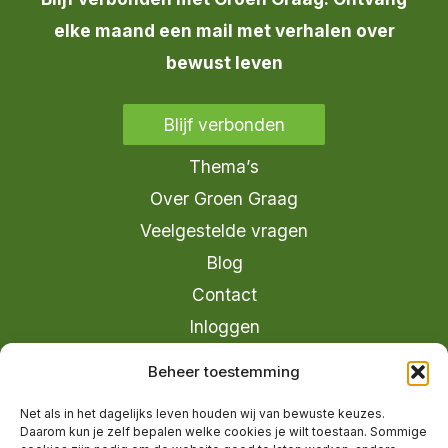
elke maand een mail met verhalen over
bewust leven
Blijf verbonden
Thema’s
Over Groen Graag
Veelgestelde vragen
Blog
Contact
Inloggen
info@groengraag.nl
Beheer toestemming
KvK 63990962
Net als in het dagelijks leven houden wij van bewuste keuzes.
Ervaringen van leden op Trustpilot
Daarom kun je zelf bepalen welke cookies je wilt toestaan. Sommige