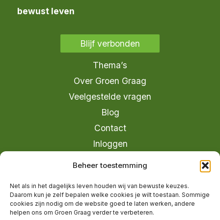
bewust leven
Blijf verbonden
Thema’s
Over Groen Graag
Veelgestelde vragen
Blog
Contact
Inloggen
info@groengraag.nl
Beheer toestemming
KvK 63990962
Net als in het dagelijks leven houden wij van bewuste keuzes.
Ervaringen van leden op Trustpilot
Daarom kun je zelf bepalen welke cookies je wilt toestaan. Sommige
cookies zijn nodig om de website goed te laten werken, andere
helpen ons om Groen Graag verder te verbeteren.