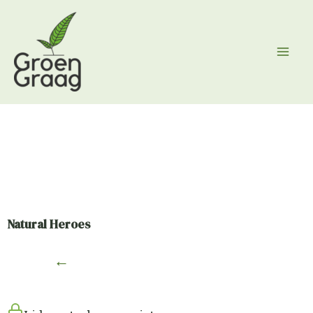
Ga
naar
de
inhoud
Natural Heroes
←