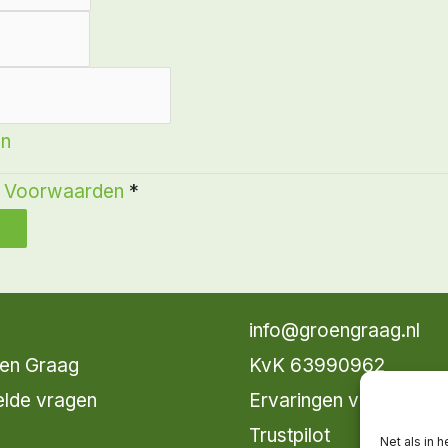
in
 Voorwaarden
*
info@groengraag.nl
en Graag
KvK 63990962
elde vragen
Ervaringen van leden 
Trustpilot
Net als in 