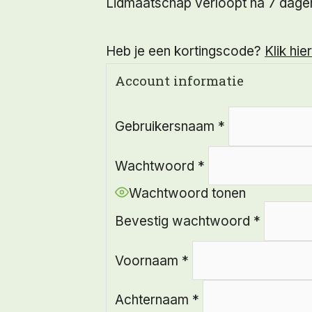
Lidmaatschap verloopt na 7 dage
Heb je een kortingscode?
Klik hi
Account informatie
Gebruikersnaam
*
Wachtwoord
*
Wachtwoord tonen
Bevestig wachtwoord
*
Voornaam
*
Achternaam
*