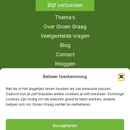
Blijf verbonden
Thema’s
Over Groen Graag
Veelgestelde vragen
Blog
Contact
Inloggen
info@groengraag.nl
Beheer toestemming
KvK 63990962
Net als in het dagelijks leven houden wij van bewuste keuzes.
Ervaringen van leden op Trustpilot
Daarom kun je zelf bepalen welke cookies je wilt toestaan. Sommige
cookies zijn nodig om de website goed te laten werken, andere
helpen ons om Groen Graag verder te verbeteren.
© 2026 Groen Graag - Designed by
V2
Marketing
Accepteren