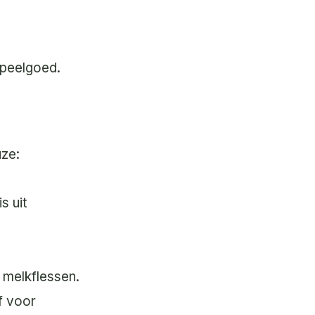
 speelgoed.
uze:
s uit
 melkflessen.
ef voor