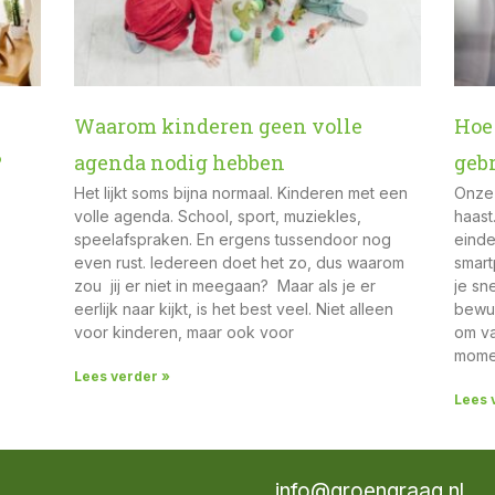
Waarom kinderen geen volle
Hoe 
?
agenda nodig hebben
geb
Het lijkt soms bijna normaal. Kinderen met een
Onze 
volle agenda. School, sport, muziekles,
haast
speelafspraken. En ergens tussendoor nog
einde
even rust. Iedereen doet het zo, dus waarom
smart
zou jij er niet in meegaan? Maar als je er
je sn
eerlijk naar kijkt, is het best veel. Niet alleen
bewus
voor kinderen, maar ook voor
om va
momen
Lees verder »
Lees 
info@groengraag.nl