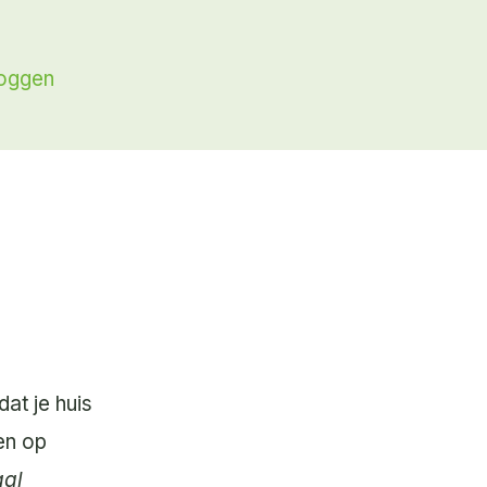
loggen
at je huis
en op
aal