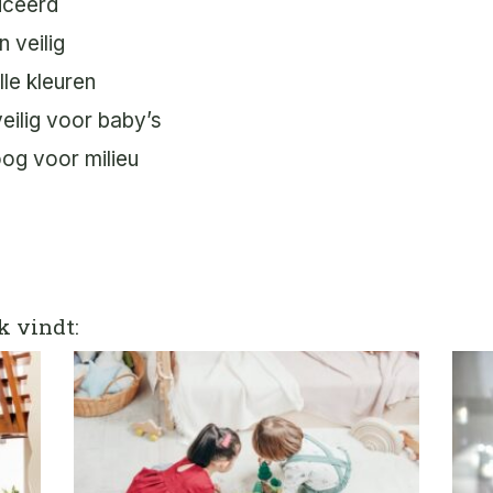
uceerd
n veilig
lle kleuren
veilig voor baby’s
og voor milieu
k vindt: