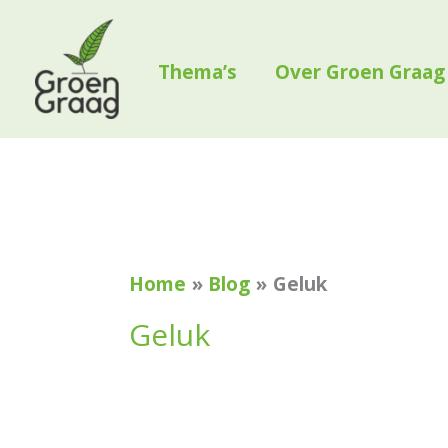
Ga
naar
Thema’s
Over Groen Graag
de
inhoud
Zoek
naar:
Home
Blog
Geluk
Geluk