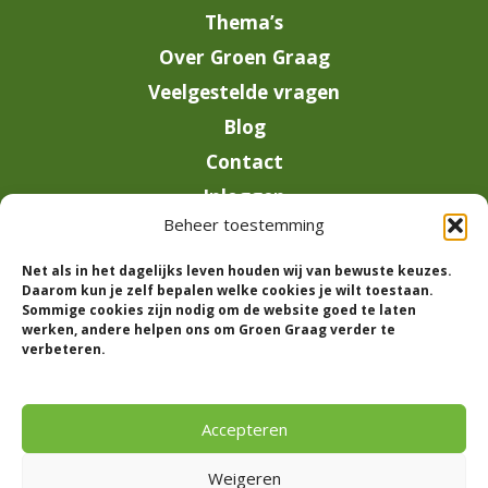
Thema’s
Over Groen Graag
Veelgestelde vragen
Blog
Contact
Inloggen
Beheer toestemming
info@groengraag.nl
Net als in het dagelijks leven houden wij van bewuste keuzes.
KvK 63990962
Daarom kun je zelf bepalen welke cookies je wilt toestaan.
Ervaringen van leden op Trustpilot
Sommige cookies zijn nodig om de website goed te laten
werken, andere helpen ons om Groen Graag verder te
verbeteren.
© 2026 Groen Graag - Designed by
V2
Marketing
Accepteren
Weigeren