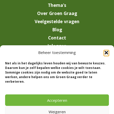
Thema’s
Over Groen Graag
Veelgestelde vragen
Blog
Contact
Inloggen
Beheer toestemming
info@groengraag.nl
Net als in het dagelijks leven houden wij van bewuste keuzes.
KvK 63990962
Daarom kun je zelf bepalen welke cookies je wilt toestaan.
Ervaringen van leden op Trustpilot
Sommige cookies zijn nodig om de website goed te laten
werken, andere helpen ons om Groen Graag verder te
verbeteren.
© 2026 Groen Graag - Designed by
V2
Marketing
Accepteren
Weigeren