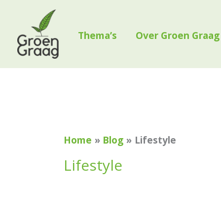
Ga
naar
Thema’s
Over Groen Graag
de
inhoud
Zoek
naar:
Home
Blog
Lifestyle
Lifestyle