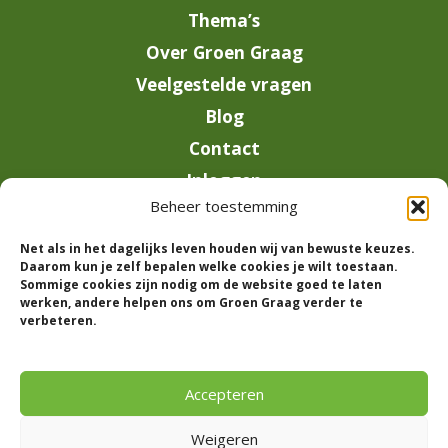
Thema’s
Over Groen Graag
Veelgestelde vragen
Blog
Contact
Inloggen
Beheer toestemming
info@groengraag.nl
Net als in het dagelijks leven houden wij van bewuste keuzes.
KvK 63990962
Daarom kun je zelf bepalen welke cookies je wilt toestaan.
Ervaringen van leden op Trustpilot
Sommige cookies zijn nodig om de website goed te laten
werken, andere helpen ons om Groen Graag verder te
verbeteren.
© 2026 Groen Graag - Designed by
V2
Marketing
Accepteren
Weigeren