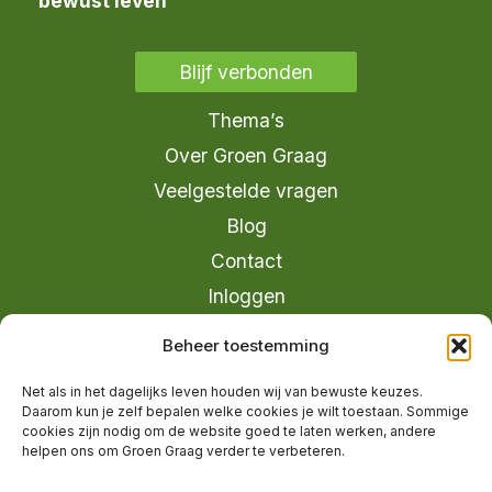
bewust leven
Blijf verbonden
Thema’s
Over Groen Graag
Veelgestelde vragen
Blog
Contact
Inloggen
info@groengraag.nl
Beheer toestemming
KvK 63990962
Net als in het dagelijks leven houden wij van bewuste keuzes.
Ervaringen van leden op Trustpilot
Daarom kun je zelf bepalen welke cookies je wilt toestaan. Sommige
cookies zijn nodig om de website goed te laten werken, andere
helpen ons om Groen Graag verder te verbeteren.