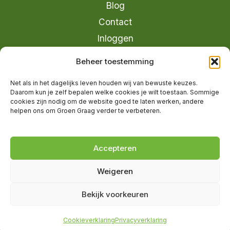
Blog
Contact
Inloggen
info@groengraag.nl
Beheer toestemming
KvK 63990962
Net als in het dagelijks leven houden wij van bewuste keuzes.
Ervaringen van leden op Trustpilot
Daarom kun je zelf bepalen welke cookies je wilt toestaan. Sommige
cookies zijn nodig om de website goed te laten werken, andere
helpen ons om Groen Graag verder te verbeteren.
© 2026 Groen Graag - Designed by
V2
Marketing
Accepteren
Weigeren
Groen Graag is onderdeel van Moreau
Bekijk voorkeuren
Management B.V.
Cookieverklaring
Privacyverklaring