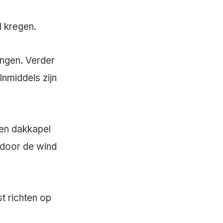
l kregen.
angen. Verder
middels zijn
een dakkapel
ardoor de wind
t richten op