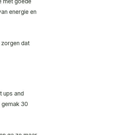
ie met goede
van energie en
e zorgen dat
t ups and
et gemak 30