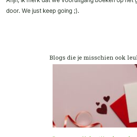
Afijn, ik merk dat we vooruitgang boeken op het
door. We just keep going ;).
Blogs die je misschien ook leu