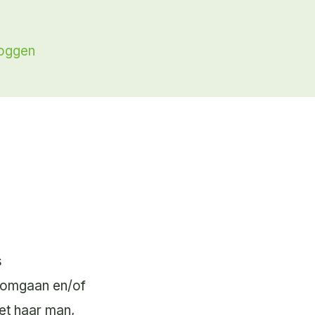
loggen
s
k omgaan en/of
et haar man,