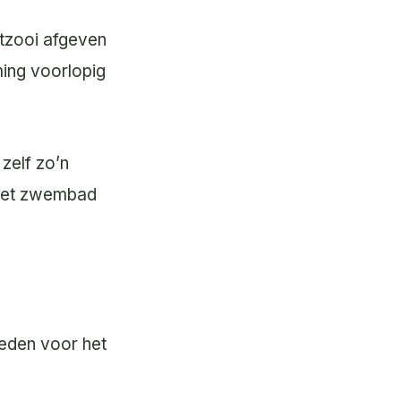
otzooi afgeven
ming voorlopig
zelf zo’n
n het zwembad
heden voor het