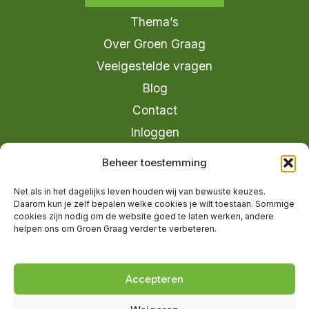
Thema’s
Over Groen Graag
Veelgestelde vragen
Blog
Contact
Inloggen
info@groengraag.nl
Beheer toestemming
KvK 63990962
Net als in het dagelijks leven houden wij van bewuste keuzes.
Ervaringen van leden op Trustpilot
Daarom kun je zelf bepalen welke cookies je wilt toestaan. Sommige
cookies zijn nodig om de website goed te laten werken, andere
helpen ons om Groen Graag verder te verbeteren.
© 2026 Groen Graag - Designed by
V2
Marketing
Accepteren