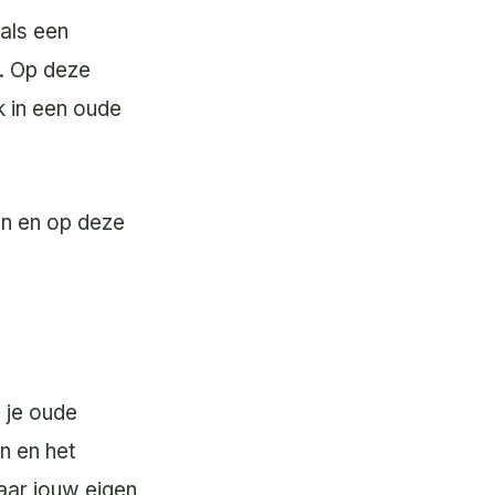
oals een
d. Op deze
k in een oude
en en op deze
 je oude
n en het
naar jouw eigen