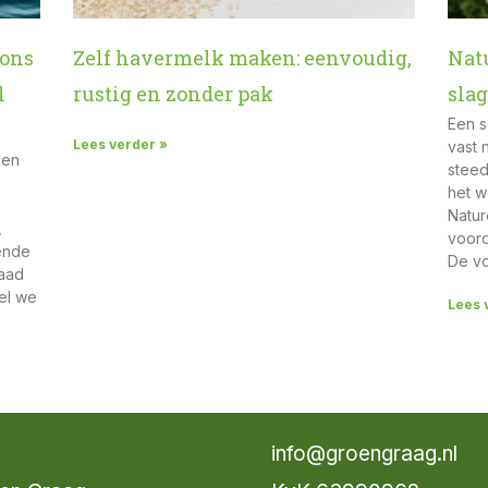
 ons
Zelf havermelk maken: eenvoudig,
Nat
l
rustig en zonder pak
sla
Een s
Lees verder »
vast n
een
steed
het w
Natur
,
voord
iende
De v
raad
el we
Lees 
info@groengraag.nl