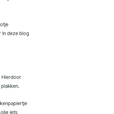
otje
 In deze blog
. Hierdoor
t plakken.
ukenpapiertje
olie iets