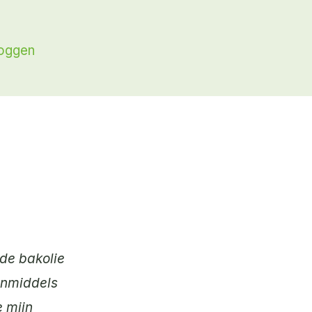
loggen
ude bakolie
 inmiddels
e mijn