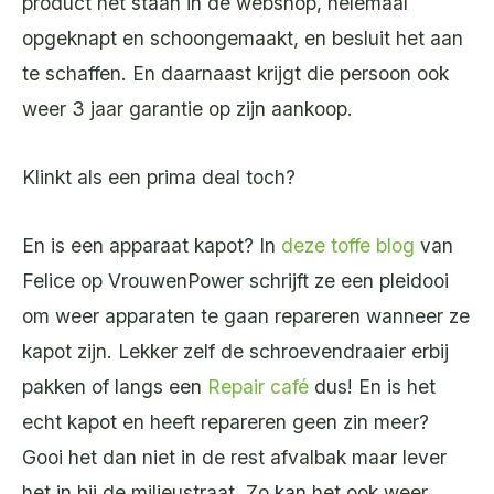
product het staan in de webshop, helemaal
opgeknapt en schoongemaakt, en besluit het aan
te schaffen. En daarnaast krijgt die persoon ook
weer 3 jaar garantie op zijn aankoop.
Klinkt als een prima deal toch?
En is een apparaat kapot? In
deze toffe blog
van
Felice op VrouwenPower schrijft ze een pleidooi
om weer apparaten te gaan repareren wanneer ze
kapot zijn. Lekker zelf de schroevendraaier erbij
pakken of langs een
Repair café
dus! En is het
echt kapot en heeft repareren geen zin meer?
Gooi het dan niet in de rest afvalbak maar lever
het in bij de milieustraat. Zo kan het ook weer