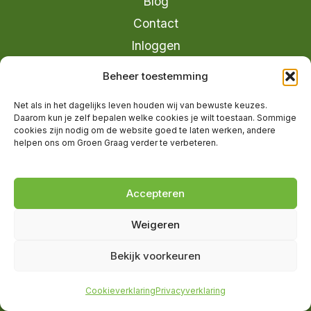
Blog
Contact
Inloggen
info@groengraag.nl
Beheer toestemming
KvK 63990962
Net als in het dagelijks leven houden wij van bewuste keuzes.
Ervaringen van leden op Trustpilot
Daarom kun je zelf bepalen welke cookies je wilt toestaan. Sommige
cookies zijn nodig om de website goed te laten werken, andere
helpen ons om Groen Graag verder te verbeteren.
© 2026 Groen Graag - Designed by
V2
Marketing
Accepteren
Weigeren
Groen Graag is onderdeel van Moreau
Bekijk voorkeuren
Management B.V.
Cookieverklaring
Privacyverklaring