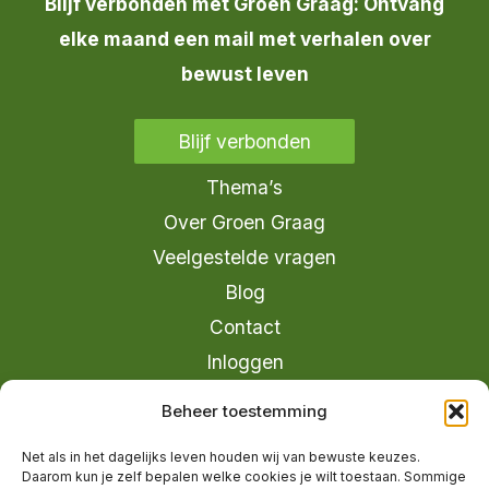
Blijf verbonden met Groen Graag: Ontvang
elke maand een mail met verhalen over
bewust leven
Blijf verbonden
Thema’s
Over Groen Graag
Veelgestelde vragen
Blog
Contact
Inloggen
info@groengraag.nl
Beheer toestemming
KvK 63990962
Net als in het dagelijks leven houden wij van bewuste keuzes.
Ervaringen van leden op Trustpilot
Daarom kun je zelf bepalen welke cookies je wilt toestaan. Sommige