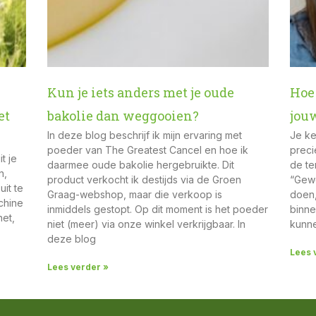
Kun je iets anders met je oude
Hoe 
et
bakolie dan weggooien?
jou
In deze blog beschrijf ik mijn ervaring met
Je ke
poeder van The Greatest Cancel en hoe ik
preci
t je
daarmee oude bakolie hergebruikte. Dit
de te
n,
product verkocht ik destijds via de Groen
“Gewo
uit te
Graag-webshop, maar die verkoop is
doen,
chine
inmiddels gestopt. Op dit moment is het poeder
binne
net,
niet (meer) via onze winkel verkrijgbaar. In
kunne
deze blog
Lees 
Lees verder »