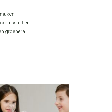
n maken.
reativiteit en
en groenere