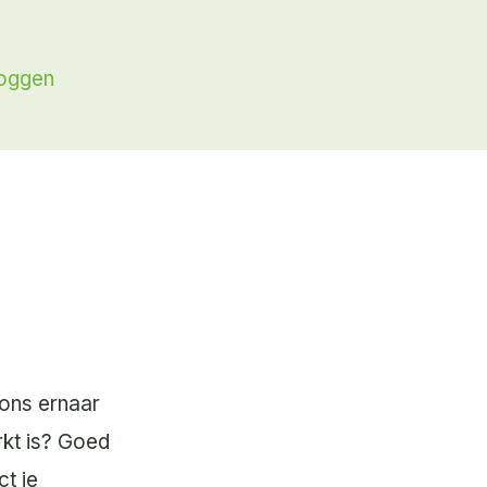
loggen
 ons ernaar
rkt is? Goed
ct je