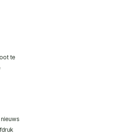
oot te
e
s nieuws
afdruk