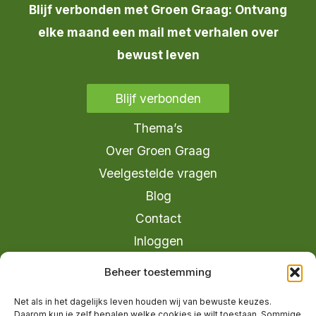
Blijf verbonden met Groen Graag: Ontvang
elke maand een mail met verhalen over
bewust leven
Blijf verbonden
Thema’s
Over Groen Graag
Veelgestelde vragen
Blog
Contact
Inloggen
info@groengraag.nl
Beheer toestemming
KvK 63990962
Net als in het dagelijks leven houden wij van bewuste keuzes.
Ervaringen van leden op Trustpilot
Daarom kun je zelf bepalen welke cookies je wilt toestaan. Sommige