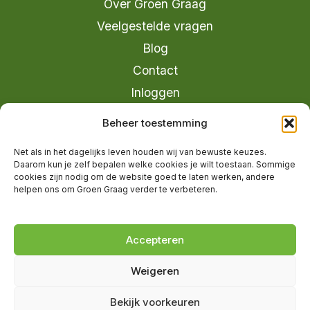
Over Groen Graag
Veelgestelde vragen
Blog
Contact
Inloggen
info@groengraag.nl
Beheer toestemming
KvK 63990962
Net als in het dagelijks leven houden wij van bewuste keuzes.
Ervaringen van leden op Trustpilot
Daarom kun je zelf bepalen welke cookies je wilt toestaan. Sommige
cookies zijn nodig om de website goed te laten werken, andere
helpen ons om Groen Graag verder te verbeteren.
© 2026 Groen Graag - Designed by
V2
Marketing
Accepteren
Weigeren
Groen Graag is onderdeel van Moreau
Bekijk voorkeuren
Management B.V.