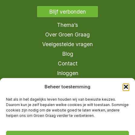
Blijf verbonden
Thema’s
Over Groen Graag
Veelgestelde vragen
Blog
Contact
Inloggen
info@groengraag.nl
Beheer toestemming
KvK 63990962
Net als in het dagelijks leven houden wij van bewuste keuzes.
Ervaringen van leden op Trustpilot
Daarom kun je zelf bepalen welke cookies je wilt toestaan. Sommige
cookies zijn nodig om de website goed te laten werken, andere
helpen ons om Groen Graag verder te verbeteren.
© 2026 Groen Graag - Designed by
V2