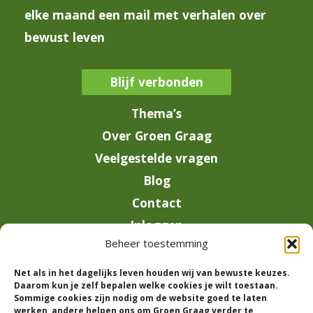
elke maand een mail met verhalen over
bewust leven
Blijf verbonden
Thema’s
Over Groen Graag
Veelgestelde vragen
Blog
Contact
Inloggen
Beheer toestemming
info@groengraag.nl
Net als in het dagelijks leven houden wij van bewuste keuzes.
KvK 63990962
Daarom kun je zelf bepalen welke cookies je wilt toestaan.
Ervaringen van leden op Trustpilot
Sommige cookies zijn nodig om de website goed te laten
werken, andere helpen ons om Groen Graag verder te