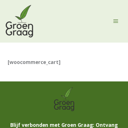
Ga
naar
de
inhoud
[woocommerce_cart]
Blijf verbonden met Groen Graag: Ontvang