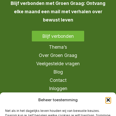
Blijf verbonden met Groen Graag: Ontvang
elke maand een mail met verhalen over
bewust leven
Blijf verbonden
Thema’s
Over Groen Graag
Veelgestelde vragen
Blog
Contact
Inloggen
info@groengraag.nl
Beheer toestemming
KvK 63990962
Net als in het dagelijks leven houden wij van bewuste keuzes.
Ervaringen van leden op Trustpilot
Daarom kun je zelf bepalen welke cookies je wilt toestaan. Sommige