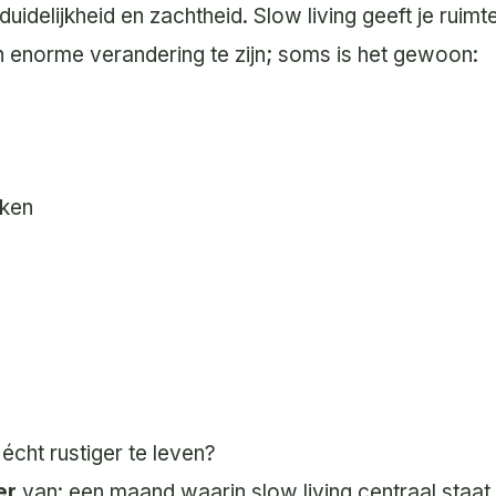
duidelijkheid en zachtheid. Slow living geeft je ruim
een enorme verandering te zijn; soms is het gewoon:
aken
cht rustiger te leven?
er
van: een maand waarin slow living centraal staat.