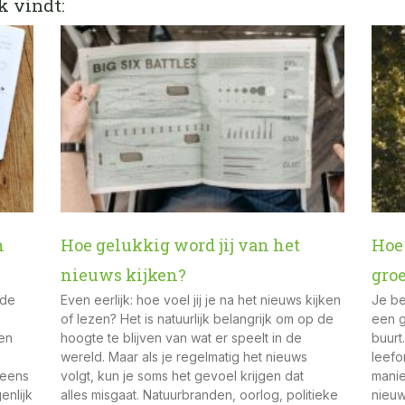
k vindt:
n
Hoe gelukkig word jij van het
Hoe 
nieuws kijken?
gro
 de
Even eerlijk: hoe voel jij je na het nieuws kijken
Je be
of lezen? Het is natuurlijk belangrijk om op de
een g
een
hoogte te blijven van wat er speelt in de
buurt
wereld. Maar als je regelmatig het nieuws
leefo
 eens
volgt, kun je soms het gevoel krijgen dat
manie
enlijk
alles misgaat. Natuurbranden, oorlog, politieke
nieuw