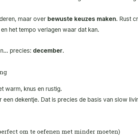
zonderen, maar over
bewuste keuzes maken
. Rust c
t en het tempo verlagen waar dat kan.
an… precies:
december
.
ing
t warm, knus en rustig.
 een dekentje. Dat is precies de basis van slow livi
perfect om te oefenen met minder moeten)