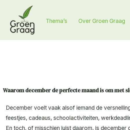
Ga
naar
Thema’s
Over Groen Graag
de
inhoud
Waarom december de perfecte maand is om met slo
December voelt vaak alsof iemand de versnelling ee
feestjes, cadeaus, schoolactiviteiten, werkdead
En toch, of misschien juist daarom, is december 