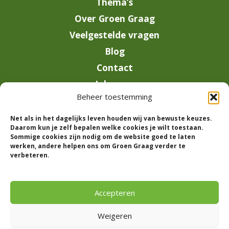
Thema’s
Over Groen Graag
Veelgestelde vragen
Blog
Contact
Inloggen
Beheer toestemming
info@groengraag.nl
Net als in het dagelijks leven houden wij van bewuste keuzes.
KvK 63990962
Daarom kun je zelf bepalen welke cookies je wilt toestaan.
Ervaringen van leden op Trustpilot
Sommige cookies zijn nodig om de website goed te laten
werken, andere helpen ons om Groen Graag verder te
verbeteren.
© 2026 Groen Graag - Designed by
V2
Marketing
Accepteren
Weigeren
Groen Graag is onderdeel van Moreau