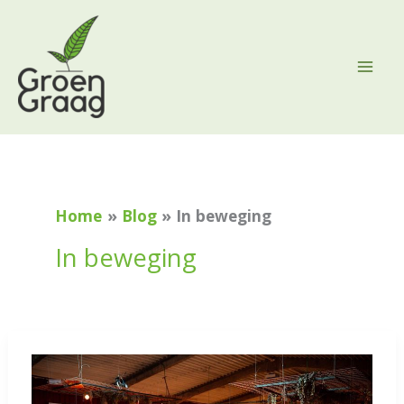
Ga
naar
de
inhoud
Home
Blog
In beweging
In beweging