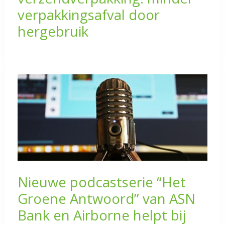
verpakkingsafval door
hergebruik
Nieuwe podcastserie “Het
Groene Antwoord” van ASN
Bank en Airborne helpt bij