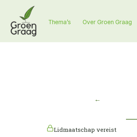
Ga
naar
Thema’s
Over Groen Graag
de
inhoud
←
Lidmaatschap vereist