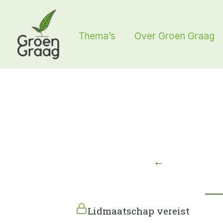
Ga
naar
Thema’s
Over Groen Graag
de
inhoud
←
Lidmaatschap vereist