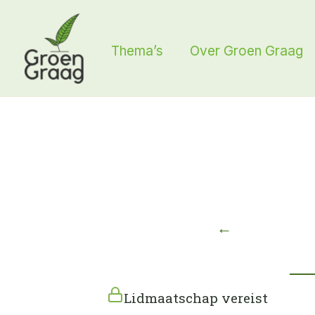
Ga
naar
Thema’s
Over Groen Graag
de
inhoud
←
Lidmaatschap vereist