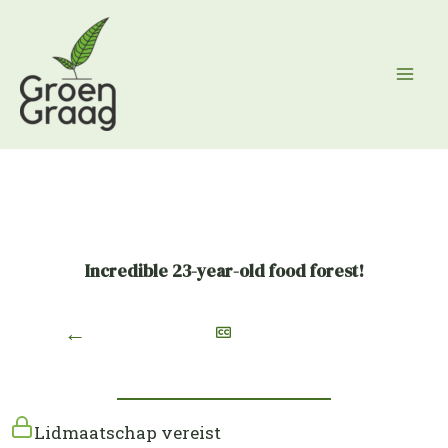
Ga
naar
de
inhoud
Incredible 23-year-old food forest!
←
Lidmaatschap vereist