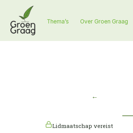
Ga
naar
Thema’s
Over Groen Graag
de
inhoud
←
Lidmaatschap vereist