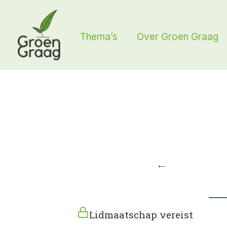
Ga
naar
Thema’s
Over Groen Graag
de
inhoud
←
Lidmaatschap vereist