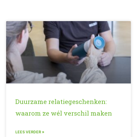
Pagina
Pagina
Pagina
Duurzame relatiegeschenken:
waarom ze wél verschil maken
LEES VERDER »