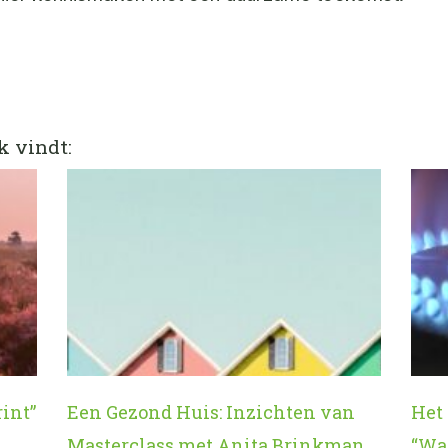
k vindt:
rint”
Een Gezond Huis: Inzichten van
Het
Masterclass met Anita Brinkman
“Wat