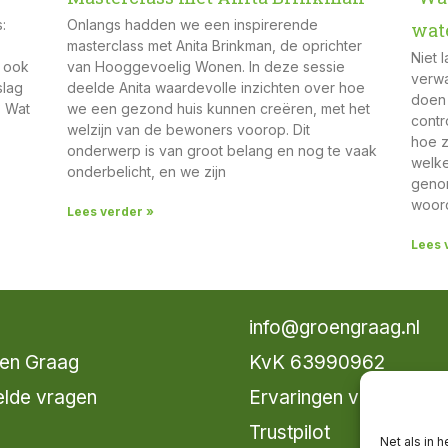
:
Onlangs hadden we een inspirerende
wat
masterclass met Anita Brinkman, de oprichter
Niet 
t ook
van Hooggevoelig Wonen. In deze sessie
verwa
slag
deelde Anita waardevolle inzichten over hoe
doen 
? Wat
we een gezond huis kunnen creëren, met het
contr
welzijn van de bewoners voorop. Dit
hoe z
onderwerp is van groot belang en nog te vaak
welke
onderbelicht, en we zijn
genom
woord
Lees verder »
Lees 
info@groengraag.nl
en Graag
KvK 63990962
elde vragen
Ervaringen van leden 
Trustpilot
Net als in 