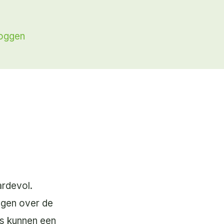
loggen
ardevol.
ngen over de
’s kunnen een