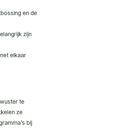
tbossing en de
angrijk zijn
 met elkaar
wuster te
kkelen ze
gramma’s bij