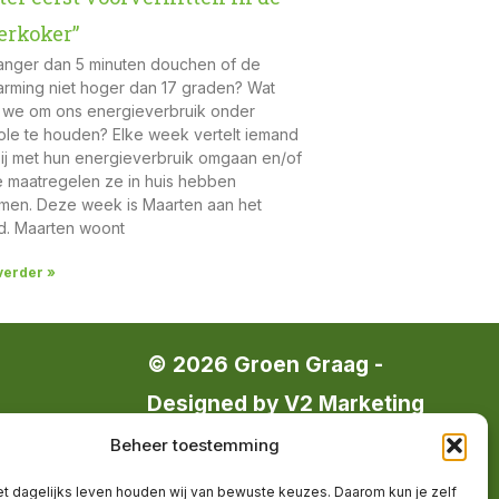
erkoker”
langer dan 5 minuten douchen of de
rming niet hoger dan 17 graden? Wat
we om ons energieverbruik onder
ole te houden? Elke week vertelt iemand
ij met hun energieverbruik omgaan en/of
 maatregelen ze in huis hebben
en. Deze week is Maarten aan het
. Maarten woont
verder »
© 2026 Groen Graag -
Designed by
V2 Marketing
op
Beheer toestemming
Groen Graag is onderdeel van
het dagelijks leven houden wij van bewuste keuzes. Daarom kun je zelf