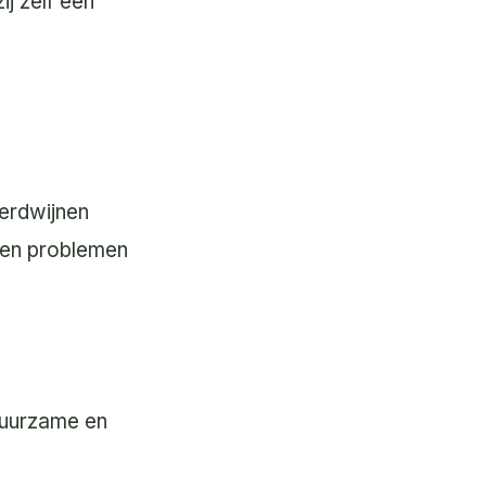
ij zelf een
verdwijnen
eren problemen
 duurzame en