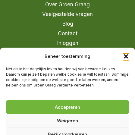
Over Groen Graag
Veelgestelde vragen
Blog
Contact
Inloggen
info@groengraag.nl
Beheer toestemming
KvK 63990962
Net als in het dagelijks leven houden wij van bewuste keuzes.
Ervaringen van leden op Trustpilot
Daarom kun je zelf bepalen welke cookies je wilt toestaan. Sommige
cookies zijn nodig om de website goed te laten werken, andere
helpen ons om Groen Graag verder te verbeteren.
© 2026 Groen Graag - Designed by
V2
Marketing
Accepteren
Weigeren
Groen Graag is onderdeel van Moreau
Bekijk voorkeuren