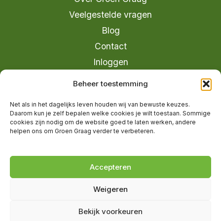
Veelgestelde vragen
Blog
Contact
Inloggen
info@groengraag.nl
Beheer toestemming
KvK 63990962
Net als in het dagelijks leven houden wij van bewuste keuzes.
Ervaringen van leden op Trustpilot
Daarom kun je zelf bepalen welke cookies je wilt toestaan. Sommige
cookies zijn nodig om de website goed te laten werken, andere
helpen ons om Groen Graag verder te verbeteren.
© 2026 Groen Graag - Designed by
V2
Marketing
Accepteren
Weigeren
Groen Graag is onderdeel van Moreau
Bekijk voorkeuren
Management B.V.