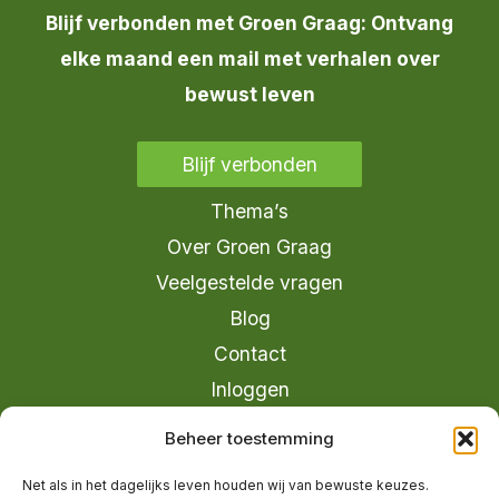
Blijf verbonden met Groen Graag: Ontvang
elke maand een mail met verhalen over
bewust leven
Blijf verbonden
Thema’s
Over Groen Graag
Veelgestelde vragen
Blog
Contact
Inloggen
info@groengraag.nl
Beheer toestemming
KvK 63990962
Net als in het dagelijks leven houden wij van bewuste keuzes.