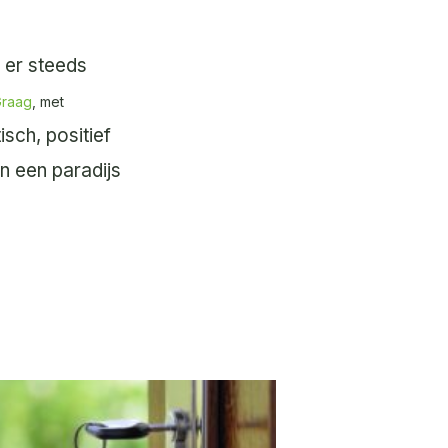
 er steeds
Graag
, met
sch, positief
in een paradijs