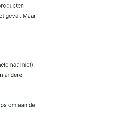
 producten
het geval. Maar
helemaal niet).
en andere
 tips om aan de