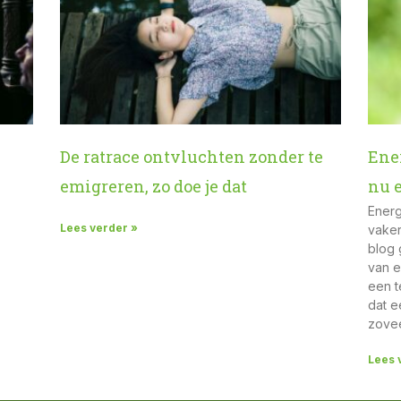
De ratrace ontvluchten zonder te
Ene
emigreren, zo doe je dat
nu e
Energ
Lees verder »
vaker
blog 
van e
een t
dat e
zovee
Lees 