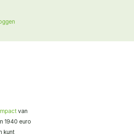
loggen
impact
van
’n 1940 euro
m kunt