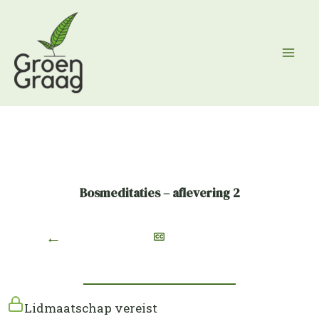
Ga
naar
de
inhoud
Bosmeditaties – aflevering 2
←
Lidmaatschap vereist