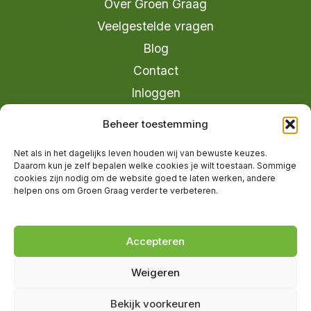
Over Groen Graag
Veelgestelde vragen
Blog
Contact
Inloggen
info@groengraag.nl
Beheer toestemming
KvK 63990962
Net als in het dagelijks leven houden wij van bewuste keuzes.
Ervaringen van leden op Trustpilot
Daarom kun je zelf bepalen welke cookies je wilt toestaan. Sommige
cookies zijn nodig om de website goed te laten werken, andere
helpen ons om Groen Graag verder te verbeteren.
© 2026 Groen Graag - Designed by
V2
Marketing
Accepteren
Weigeren
Groen Graag is onderdeel van Moreau
Bekijk voorkeuren
Management B.V.