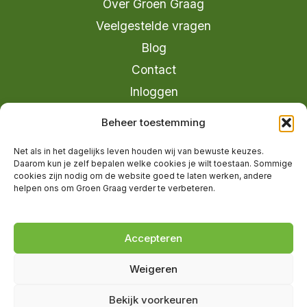
Over Groen Graag
Veelgestelde vragen
Blog
Contact
Inloggen
info@groengraag.nl
Beheer toestemming
KvK 63990962
Net als in het dagelijks leven houden wij van bewuste keuzes.
Ervaringen van leden op Trustpilot
Daarom kun je zelf bepalen welke cookies je wilt toestaan. Sommige
cookies zijn nodig om de website goed te laten werken, andere
helpen ons om Groen Graag verder te verbeteren.
© 2026 Groen Graag - Designed by
V2
Marketing
Accepteren
Weigeren
Groen Graag is onderdeel van Moreau
Bekijk voorkeuren
Management B.V.