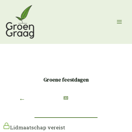
Ga
naar
de
inhoud
Groene feestdagen
←
Lidmaatschap vereist