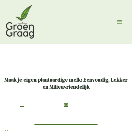
Ga
naar
de
inhoud
Maak je eigen plantaardige melk: Eenvoudig, Lekker
en Milieuvriendelijk
←