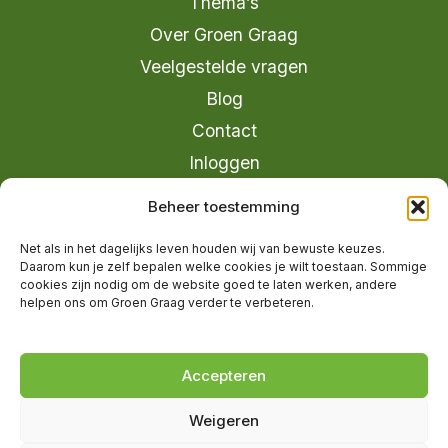
Thema’s
Over Groen Graag
Veelgestelde vragen
Blog
Contact
Inloggen
info@groengraag.nl
Beheer toestemming
KvK 63990962
Net als in het dagelijks leven houden wij van bewuste keuzes.
Ervaringen van leden op Trustpilot
Daarom kun je zelf bepalen welke cookies je wilt toestaan. Sommige
cookies zijn nodig om de website goed te laten werken, andere
helpen ons om Groen Graag verder te verbeteren.
© 2026 Groen Graag - Designed by
V2
Marketing
Accepteren
Weigeren
Groen Graag is onderdeel van Moreau