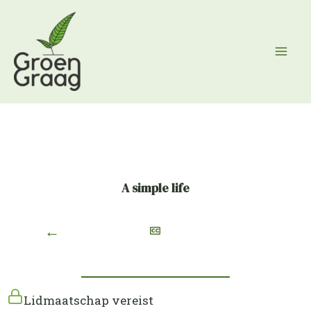
Ga
naar
de
inhoud
A simple life
←
Lidmaatschap vereist