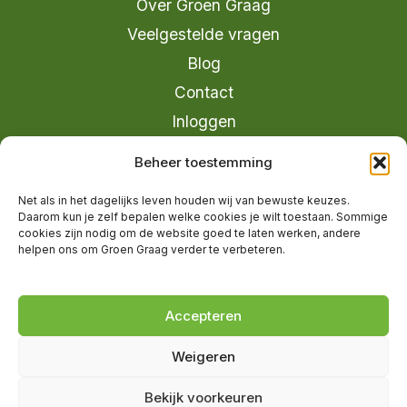
Over Groen Graag
Veelgestelde vragen
Blog
Contact
Inloggen
info@groengraag.nl
Beheer toestemming
KvK 63990962
Net als in het dagelijks leven houden wij van bewuste keuzes.
Ervaringen van leden op Trustpilot
Daarom kun je zelf bepalen welke cookies je wilt toestaan. Sommige
cookies zijn nodig om de website goed te laten werken, andere
helpen ons om Groen Graag verder te verbeteren.
© 2026 Groen Graag - Designed by
V2
Marketing
Accepteren
Weigeren
Groen Graag is onderdeel van Moreau
Bekijk voorkeuren
Management B.V.