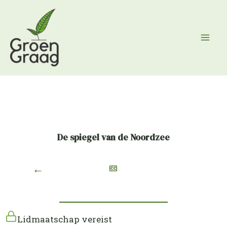
Ga
naar
de
inhoud
De spiegel van de Noordzee
←
Lidmaatschap vereist