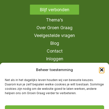
Blijf verbonden
Thema’s
Over Groen Graag
Veelgestelde vragen
Blog
Contact
Inloggen
info@groengraag.nl
Beheer toestemming
KvK 63990962
Net als in het dagelijks leven houden wij van bewuste keuzes.
Ervaringen van leden op Trustpilot
Daarom kun je zelf bepalen welke cookies je wilt toestaan. Sommige
cookies zijn nodig om de website goed te laten werken, andere
helpen ons om Groen Graag verder te verbeteren.
© 2026 Groen Graag - Designed by
V2