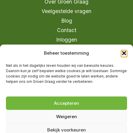
Over Groen Graag
Veelgestelde vragen
Blog
Contact
Inloggen
info@groengraag.nl
Beheer toestemming
KvK 63990962
Net als in het dagelijks leven houden wij van bewuste keuzes.
Ervaringen van leden op Trustpilot
Daarom kun je zelf bepalen welke cookies je wilt toestaan. Sommige
cookies zijn nodig om de website goed te laten werken, andere
helpen ons om Groen Graag verder te verbeteren.
© 2026 Groen Graag - Designed by
V2
Marketing
Accepteren
Weigeren
Groen Graag is onderdeel van Moreau
Bekijk voorkeuren
Management B.V.