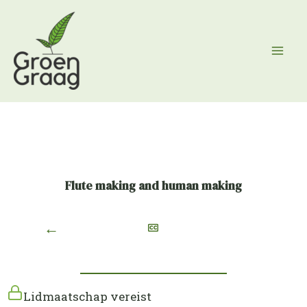
Ga
naar
de
inhoud
Flute making and human making
←
Lidmaatschap vereist