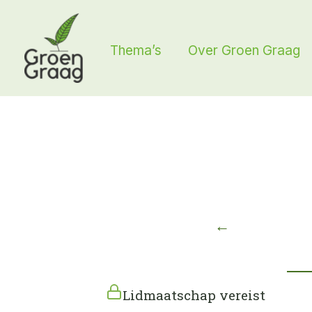
Ga
naar
Thema’s
Over Groen Graag
de
inhoud
←
Lidmaatschap vereist