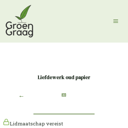
Ga
naar
de
inhoud
Liefdewerk oud papier
←
Lidmaatschap vereist