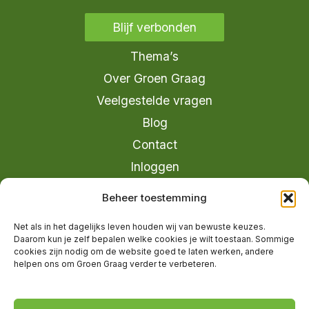
Blijf verbonden
Thema’s
Over Groen Graag
Veelgestelde vragen
Blog
Contact
Inloggen
info@groengraag.nl
Beheer toestemming
KvK 63990962
Net als in het dagelijks leven houden wij van bewuste keuzes.
Ervaringen van leden op Trustpilot
Daarom kun je zelf bepalen welke cookies je wilt toestaan. Sommige
cookies zijn nodig om de website goed te laten werken, andere
helpen ons om Groen Graag verder te verbeteren.
© 2026 Groen Graag - Designed by
V2