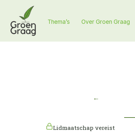
Ga
naar
Thema’s
Over Groen Graag
de
inhoud
←
Lidmaatschap vereist