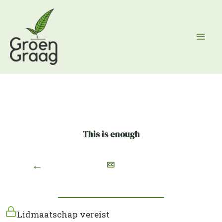
Ga
naar
de
inhoud
This is enough
←
Lidmaatschap vereist