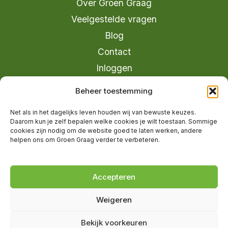
Over Groen Graag
Veelgestelde vragen
Blog
Contact
Inloggen
info@groengraag.nl
Beheer toestemming
KvK 63990962
Net als in het dagelijks leven houden wij van bewuste keuzes.
Ervaringen van leden op Trustpilot
Daarom kun je zelf bepalen welke cookies je wilt toestaan. Sommige
cookies zijn nodig om de website goed te laten werken, andere
helpen ons om Groen Graag verder te verbeteren.
© 2026 Groen Graag - Designed by
V2
Marketing
Accepteren
Weigeren
Groen Graag is onderdeel van Moreau
Bekijk voorkeuren
Management B.V.